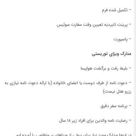
– تکمیل شده فرم
– پرینت تاییدیه تعیین وقت سفارت سوئیس
– پاسپورت
مدارک ویزای توریستی
– بلیط رفت و برگشت هواپیما
– دعوت نامه از طرف دوست یا اعضای خانواده (با ارائه دعوت نامه نیازی به
رزرو هتل نیست)
– برنامه سفر دقیق
– رضایت نامه والدین برای افراد زیر 18 سال
در اینجا مدارک مورد نیاز برای برخی از ویزاهای پر متقاضی را آورده ایم.