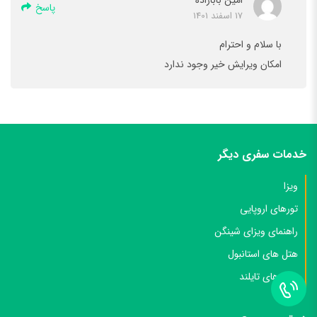
پاسخ
17 اسفند 1401
با سلام و احترام
امکان ویرایش خیر وجود ندارد
خدمات سفری دیگر
ویزا
تورهای اروپایی
راهنمای ویزای شینگن
هتل های استانبول
هتل های تایلند