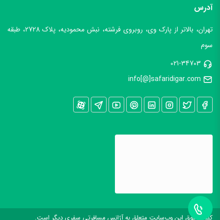
آدرس
تهران، بالاتر از پارک وی، روبروی فرشته، نبش محمودیه، پلاک 2728، طبقه
سوم
021-34703
info[@]safaridigar.com
کليه حقوق اين وب‌سايت متعلق به آژانس مسافرتی سفری دیگر است.