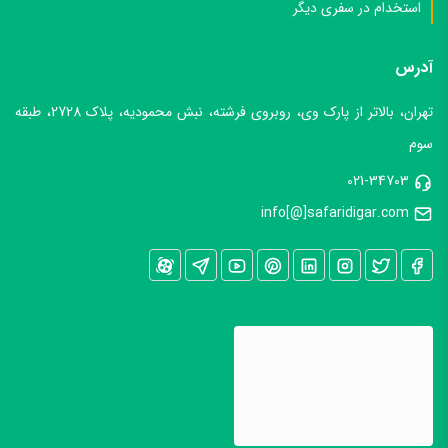
استخدام در سفری دیگر
آدرس
تهران، بالاتر از پارک وی، روبروی فرشته، نبش محمودیه، پلاک 2728، طبقه
سوم
021-34703
info[@]safaridigar.com