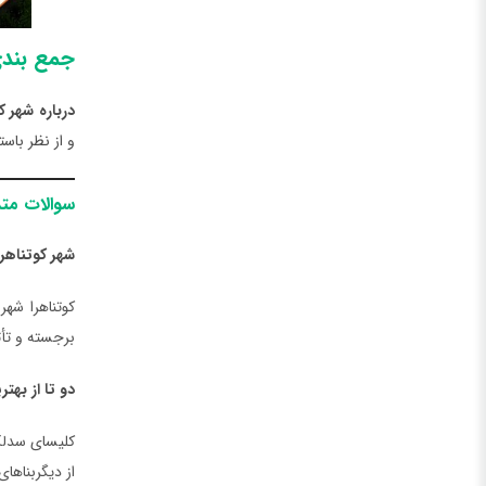
جمع بند
درباره شهر 
و از نظر باس
سوالات متد
شهر کوتناهرا 
برجسته و تأث
دو تا از به
کلیسای سدلک 
از دیگربناهای تا