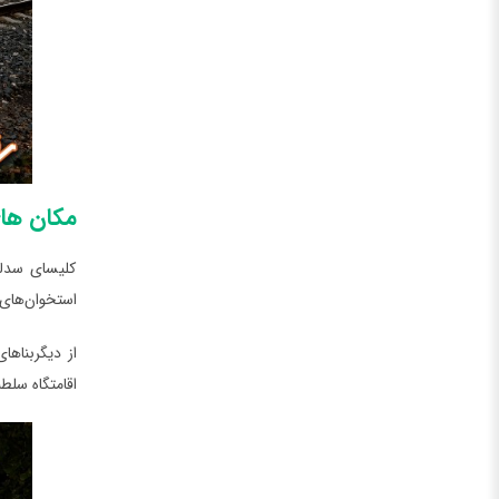
مکان‌ ها
کلیسای سدلک
استخوان‌های بیش از 40000 اس
اقامتگاه سلط