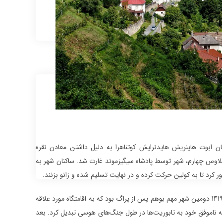
 در زمان ابوت هاینریش هایدنرایش کوتناهرا به دلیل داشتن معادن نقره
ه است. در دسامبر 1402 پس از زندانی شدن ونسلاوس چهارم، شهر توسط پادشاه سیگیزموند غارت شد. ساکنان شهر به
 کرد تا به کولین حرکت کرده و در نهایت تسلیم شده و زانو بزنند.
علی رغم تمام این‌ها کوتناهرا با سرعت زیادی توسعه یافت و در آغاز جنگ‌های هوسیت در سال 1419 دومین شهر مهم بوهم پس از پراگ بود که به اقامتگاه مورد علاقه
ه ناموفق خود به تابوریت‌ها در طول جنگ‌های هوسی تبدیل کرد. بعد