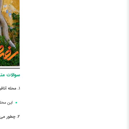
سوالات متد
۱. محله آنافیوتیکا آتن در کجای شهر قرار دارد؟
این محله
۲. چطور می‌توانم به محله آنافیوتیکا آتن برسم؟