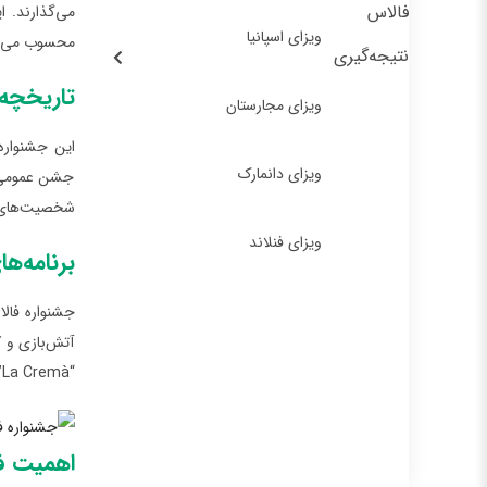
فالاس
می‌گذارند. ا
ویزای اسپانیا
محسوب می‌ش
نتیجه‌گیری
تاریخچه 
ویزای مجارستان
این جشنواره 
ویزای دانمارک
جشن عمومی ت
شخصیت‌های 
ویزای فنلاند
برنامه‌ه
جشنواره فا
آتش‌بازی و 
“La Cremà” شناخته می‌شود.
اهمیت ف