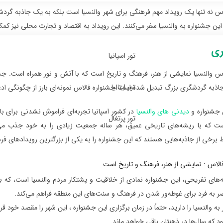
اس نه تنها یک رویداد مهم فرهنگی برای شهر والنسیا است بلکه به یک جاذبه گر
این جشنواره به والنسیا سفر می‌کنند. این رویداد به اقتصاد و تجارت محلی نیز کمک
ری
تور اسپانیا
س والنسیا نمایشی از هنر، فرهنگ و تاریخ است که با آتش و نور همراه است. جش
تور ایتالیا
اذبه گردشگری بزرگ تبدیل شده است.جشنواره فالاس نمونه‌ای بارز از چگونگی ادغ
ن جشنواره و
دیدنی های والنسیا
در کشور اسپانیا تجربه‌ای فراموش نشدنی برای باز
تور پرتغال
ت که با ریشه‌های تاریخی عمیق، هر ساله جمعیت زیادی را به خود جذب می‌کن
 برخی از جاذبه‌هایی هستند که این جشنواره را به یکی از بزرگترین رویدادهای فره
ه‌های تفریحی، این جشنواره نمادی از خلاقیت و پشتکار مردم والنسیا است، که با 
 به فرد برای غوطه‌ور شدن در فرهنگ و سنت‌های این منطقه فراهم می‌کند.
به والنسیا را دارید، حتماً در زمان برگزاری این جشنواره ، این شهر را مقصد خود ق
د که سال‌ها در ذهنتان باقی خواهد ماند.