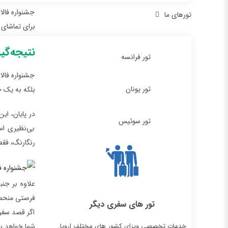
جشنواره فال
تورهای ما
برای تماشای 
نتیجه‌گی
تور فرانسه
جشنواره فالا
تور یونان
بلکه به یک ج
در پایان، ای
تور سوئیس
بی‌نظیری اس
رنگارنگ، فقط
علاوه بر جنب
فرصتی منحصر
تور های سفری دیگر
اگر قصد سفر 
خدمات تخصصی ویزای کشور های مختلف اروپا.
شما خواهد بو