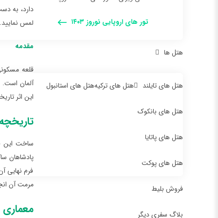
دارد، به دست
تور های اروپایی نوروز ۱۴۰۳
لمس نمایید.
مقدمه
هتل ها
آلمان است. ا
هتل های تایلند
هتل های ترکیه
هتل های استانبول
این اثر تاری
هتل های بانکوک
تاریخچه
هتل های پاتایا
ساخت این قل
پادشاهان ساک
هتل های پوکت
فرم نهایی آ
مرمت آن انج
فروش بلیط
معماری 
بلاگ سفری دیگر