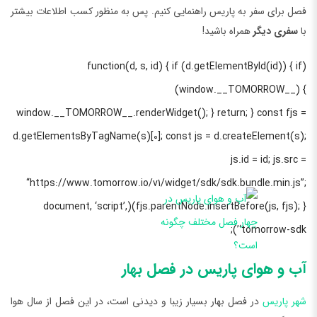
فصل برای سفر به پاریس راهنمایی کنیم. پس به منظور کسب اطلاعات بیشتر
با
سفری دیگر
همراه باشید!
(function(d, s, id) { if (d.getElementById(id)) { if
(window.__TOMORROW__) {
window.__TOMORROW__.renderWidget(); } return; } const fjs =
d.getElementsByTagName(s)[0]; const js = d.createElement(s);
js.id = id; js.src =
“https://www.tomorrow.io/v1/widget/sdk/sdk.bundle.min.js”;
fjs.parentNode.insertBefore(js, fjs); })(document, ‘script’,
‘tomorrow-sdk’);
آب و هوای پاریس در فصل بهار
شهر پاریس
در فصل بهار بسیار زیبا و دیدنی است، در این فصل از سال هوا