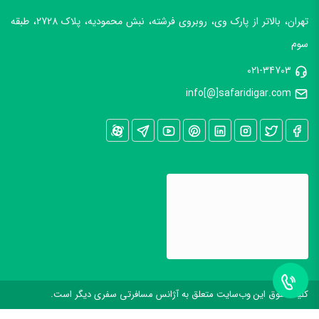
تهران، بالاتر از پارک وی، روبروی فرشته، نبش محمودیه، پلاک 2728، طبقه
سوم
021-34703
info[@]safaridigar.com
کليه حقوق اين وب‌سايت متعلق به آژانس مسافرتی سفری دیگر است.