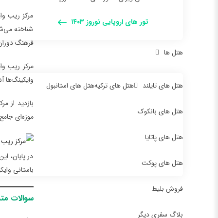
مرکز ریب وای
تور های اروپایی نوروز ۱۴۰۳
شناخته می‌شو
فرهنگ دوران 
هتل ها
مرکز ریب وای
وایکینگ‌ها آش
هتل های تایلند
هتل های ترکیه
هتل های استانبول
بازدید از مر
هتل های بانکوک
موزه‌ای جامع
هتل های پاتایا
در پایان، ای
هتل های پوکت
باستانی وایک
فروش بلیط
سوالات متد
بلاگ سفری دیگر