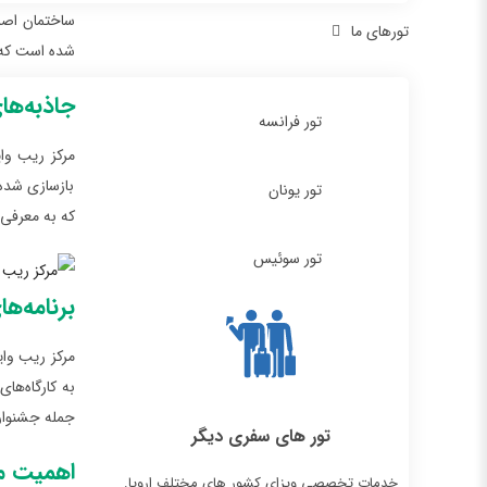
ساختمان اصل
تورهای ما
شده است که ب
جاذبه‌ها
تور فرانسه
مرکز ریب وا
بازسازی شده 
تور یونان
که به معرفی 
تور سوئیس
برنامه‌ه
مرکز ریب وای
به کارگاه‌ها
جمله جشنواره
تور های سفری دیگر
اهمیت م
خدمات تخصصی ویزای کشور های مختلف اروپا.