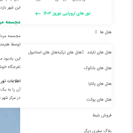
این شهر بازدی
تور های اروپایی نوروز ۱۴۰۳
مجسمه مردا
هتل ها
توسط هنرمند دانمارکی Svend Wiig Hansen ساخته شده است، چهار غول سفی
هتل های تایلند
هتل های ترکیه
هتل های استانبول
این یادبود م
تفرجگاه خوش 
هتل های بانکوک
اطلاعات تور
هتل های پاتایا
آن را به یک 
در مرکز شهر م
هتل های پوکت
فروش بلیط
بلاگ سفری دیگر