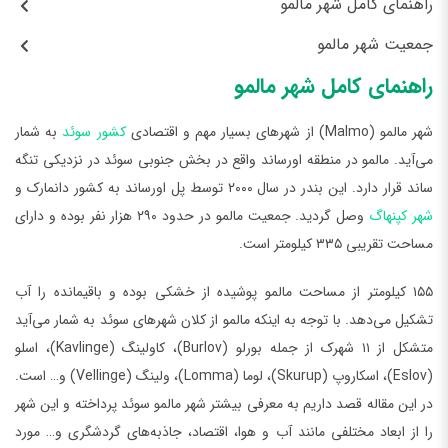
راهنمای کامل شهر مالمو
جمعیت شهر مالمو
راهنمای کامل شهر مالمو
شهر مالمو (Malmo) از شهرهای بسیار مهم و اقتصادی
کشور سوئد
به شمار
می‌آید. مالمو در منطقه اورساند واقع در بخش جنوبی سوئد در نزدیکی تنگه
ساند قرار دارد. این بندر در سال ۲۰۰۰ توسط پل اورساند به کشور دانمارک و
شهر کپنهاگ
وصل گردید. جمعیت مالمو در حدود ۲۹۰ هزار نفر بوده و دارای
مساحت تقریبی ۳۳۵ کیلومتر است.
۱۵۵ کیلومتر از مساحت مالمو پوشیده از خشکی بوده و باقیمانده را آب
تشکیل می‌دهد. با توجه به اینکه مالمو از کلان شهرهای سوئد به شمار می‌آید
متشکل از ۱۱ شهرک از جمله بورلو (Burlov)، کاولینگ (Kavlinge)، اسلو
(Eslov)، اسکاروپ (Skurup)، لوما (Lomma)، ولینگ (Vellinge) و… است.
در این مقاله قصد داریم به معرفی بیشتر شهر مالمو سوئد پرداخته و این شهر
را از ابعاد مختلفی مانند آب و هوا، اقتصاد، جاذبه‌های گردشگری و… مورد