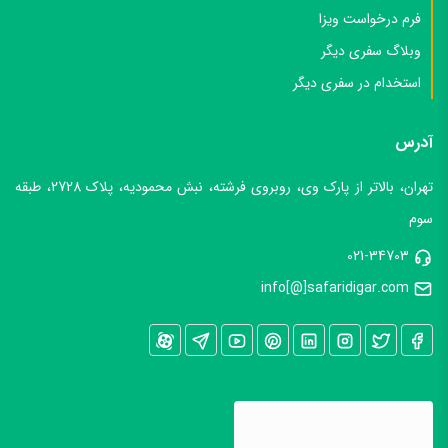
فرم درخواست ویزا
وبلاگ سفری دیگر
استخدام در سفری دیگر
آدرس
تهران، بالاتر از پارک وی، روبروی فرشته، نبش محمودیه، پلاک 2728، طبقه
سوم
021-34703
info[@]safaridigar.com