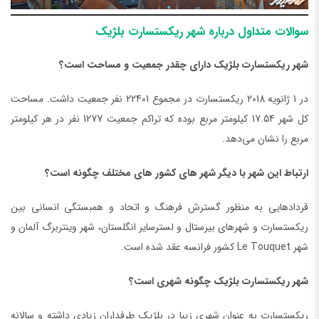
سوالات متداول درباره شهر ریکستسارت بلژیک
شهر ریکستسارت بلژیک دارای چقدر جمعیت و مساحت است؟
در 1 ژانویه 2018 ریکستسارت در مجموع 22401 نفر جمعیت داشت. مساحت
کل شهر 17.54 کیلومتر مربع بوده که تراکم جمعیت 1277 نفر در هر کیلومتر
مربع را نشان می‌دهد.
ارتباط این شهر با دیگر شهر های کشور های مختلف چگونه است؟
قردادهایی به منظور گسترش فرهنگ و اتحاد و همبستگی انسانی بین
ریکستسارت و شهر‌های بیرستال و لسترسایر انگلستان، شهر وینتربرگ آلمان و
شهر Le Touquet کشور فرانسه عقد شده است.
شهر ریکستسارت بلژیک چگونه شهری است؟
ریکستسارت به عنوان شهری زیبا در بلژیک طرفداران زیادی داشته و سالانه