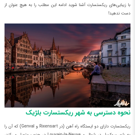
با زیبایی‌های ریکستسارت آشنا شوید ادامه این مطلب را به هیچ عنوان از
دست ندهید!
نحوه دسترسی به شهر ریکستسارت بلژیک
ریکستسارت دارای دو ایستگاه راه ‌آهن (در Rixensart و Genval) که آن را
به شهر بروکسل در شمال و Louvain-la-Neuve در جنوب متصل می‌‌کند،