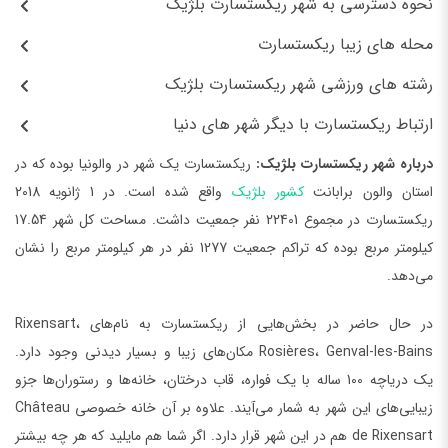
نحوه دسترسی به شهر ریکستسارت بلژیک
محله‌ های زیبا ریکستسارت
رشته‌ های ورزشی شهر ریکستسارت بلژیک
ارتباط ریکستسارت با دیگر شهر های دنیا
درباره شهر ریکستسارت بلژیک:
ریکستسارت یک شهر در والونیا بوده که در
استان والون برابانت
کشور بلژیک
واقع شده است. در 1 ژانویه 2018
ریکستسارت در مجموع 22401 نفر جمعیت داشت. مساحت کل شهر 17.54
کیلومتر مربع بوده که تراکم جمعیت 1277 نفر در هر کیلومتر مربع را نشان
می‌دهد.
در حال حاضر در بخش‌هایی از ریکستسارت به نام‌های Rixensart،
Rosières، Genval-les-Bains مکان‌های زیبا و بسیار دیدنی وجود دارد.
یک دریاچه 100 ساله با یک فواره، قاب درختان، خانه‌ها و رستوران‌ها جزو
زیبایی‌های این شهر به شمار می‌آیند. علاوه بر آن خانه خصوصی Château
de Rixensart هم در این شهر قرار دارد. اگر شما هم مایلید که هر چه بیشتر