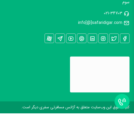
سوم
021-34703
info[@]safaridigar.com
کليه حقوق اين وب‌سايت متعلق به آژانس مسافرتی سفری دیگر است.